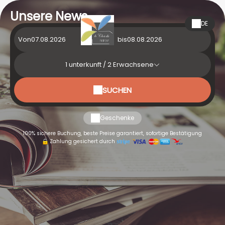
Unsere News
DE
Von
bis
1
unterkunft /
2
Erwachsene
SUCHEN
Geschenke
100% sichere Buchung, beste Preise garantiert, sofortige Bestätigung
Zahlung gesichert durch