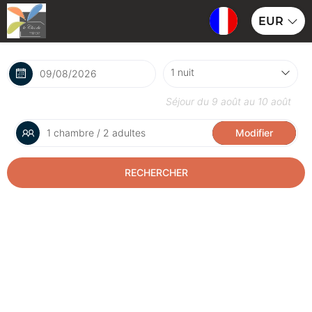
EUR
Séjour du
9 août
au
10 août
1 chambre / 2 adultes
Modifier